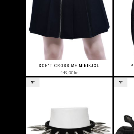
DON'T CROSS ME MINIKJOL
P
449,00 kr
NY
NY