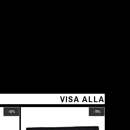
VISA ALLA
-62%
-75%