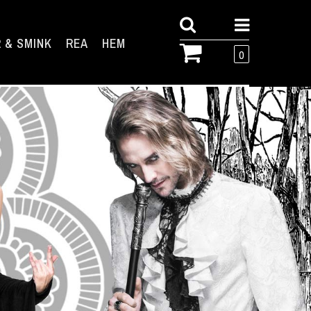
 & SMINK
REA
HEM
0