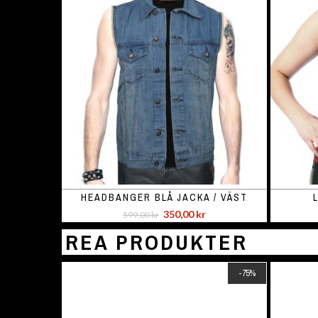
HEADBANGER BLÅ JACKA / VÄST
350,00 kr
599,00 kr
REA PRODUKTER
-75%