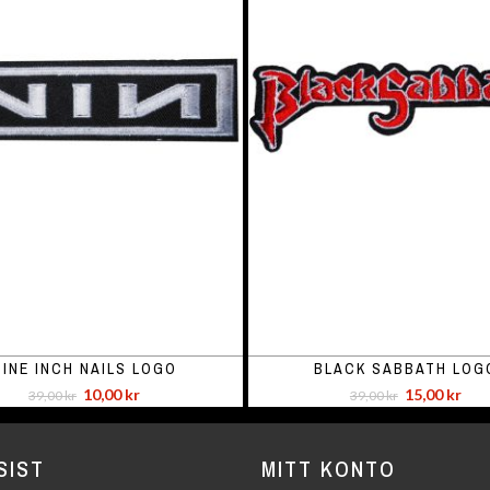
NINE INCH NAILS LOGO
BLACK SABBATH LOG
10,00 kr
15,00 kr
39,00 kr
39,00 kr
SIST
MITT KONTO