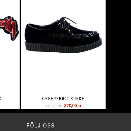
O
CREEPER602 SUEDE
320,00 kr
1159,00 kr
FÖLJ OSS