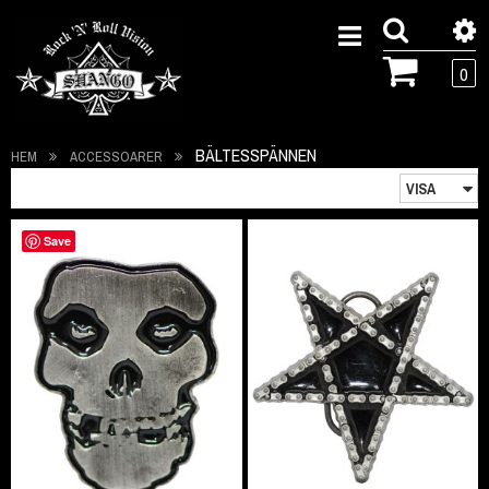
0
BÄLTESSPÄNNEN
HEM
ACCESSOARER
Save