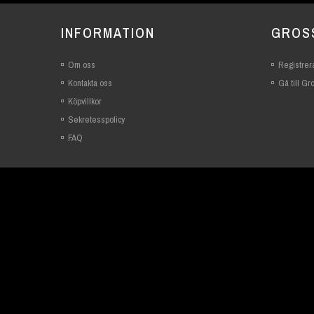
INFORMATION
GROS
Om oss
Registrera
Kontakta oss
Gå till G
Köpvillkor
Sekretesspolicy
FAQ