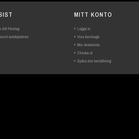
SIST
MITT KONTO
 ditt Företag
Logga in
rossist webbplatsen
Visa kundvagn
Min önskelista
Checka ut
Spåra min beställning