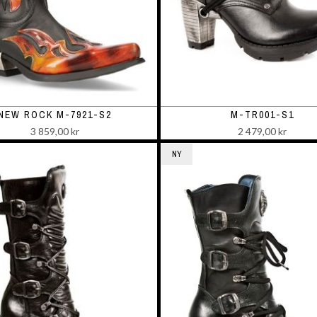
NEW ROCK M-7921-S2
M-TR001-S1
3 859,00 kr
2 479,00 kr
NY