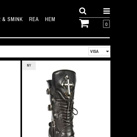
 & SMINK
REA
HEM
0
NY