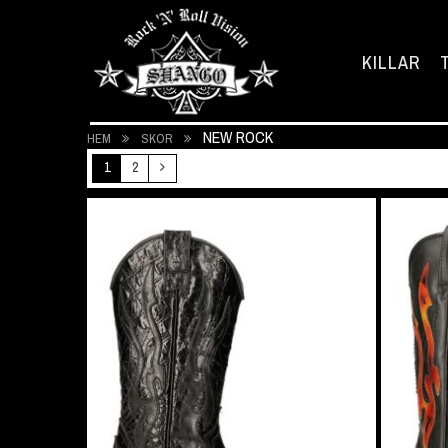
KILLAR
NEW ROCK
HEM
SKOR
1
2