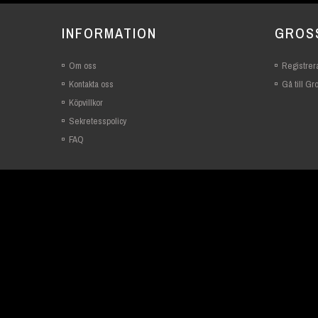
INFORMATION
GROS
Om oss
Registrera
Kontakta oss
Gå till G
Köpvillkor
Sekretesspolicy
FAQ