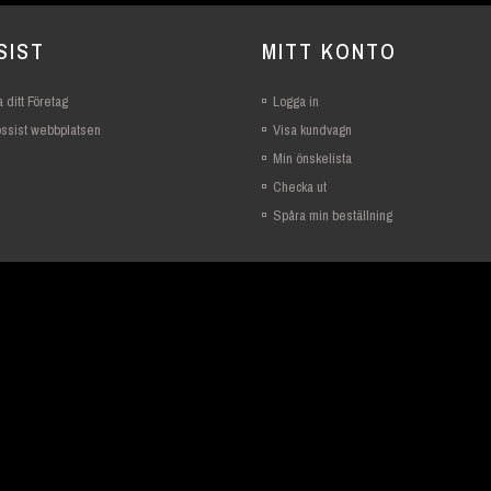
SIST
MITT KONTO
 ditt Företag
Logga in
rossist webbplatsen
Visa kundvagn
Min önskelista
Checka ut
Spåra min beställning