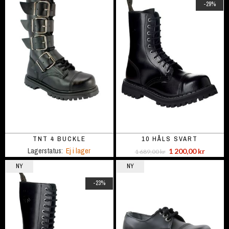
-29%
TNT 4 BUCKLE
10 HÅLS SVART
Lagerstatus:
Ej i lager
1 200,00 kr
1 689,00 kr
NY
NY
-23%