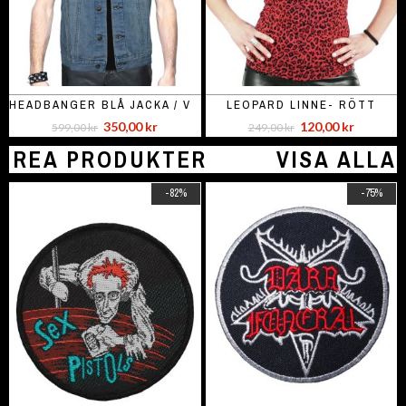
HEADBANGER BLÅ JACKA / VÄST
LEOPARD LINNE- RÖTT
350,00 kr
120,00 kr
599,00 kr
249,00 kr
REA PRODUKTER
VISA ALLA
-82%
-75%