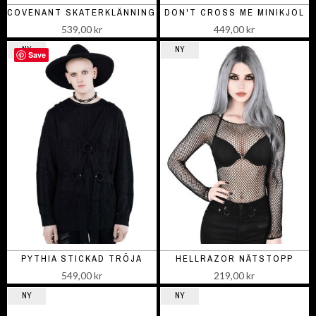
COVENANT SKATERKLÄNNING
DON'T CROSS ME MINIKJOL
539,00 kr
449,00 kr
NY
NY
Save
PYTHIA STICKAD TRÖJA
HELLRAZOR NÄTSTOPP
549,00 kr
219,00 kr
NY
NY