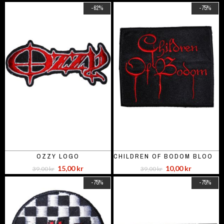
-62%
-75%
OZZY LOGO
CHILDREN OF BODOM BLOOD...
15,00 kr
10,00 kr
39,00 kr
39,00 kr
-75%
-75%