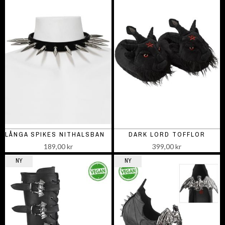
LÅNGA SPIKES NITHALSBAND-1
DARK LORD TOFFLOR
189,00 kr
399,00 kr
NY
NY