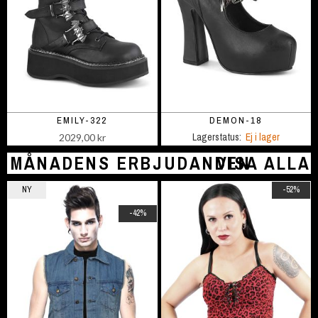
EMILY-322
DEMON-18
Lagerstatus:
Ej i lager
2029,00 kr
MÅNADENS ERBJUDANDEN
VISA ALLA
NY
-52%
-42%