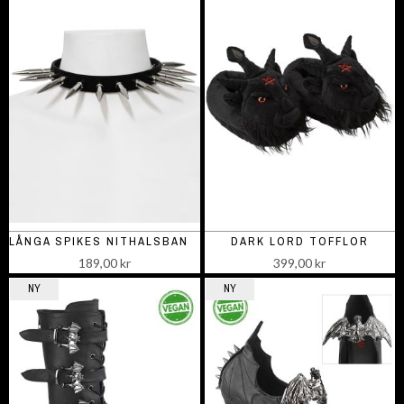
LÅNGA SPIKES NITHALSBAND-1
DARK LORD TOFFLOR
189,00 kr
399,00 kr
NY
NY