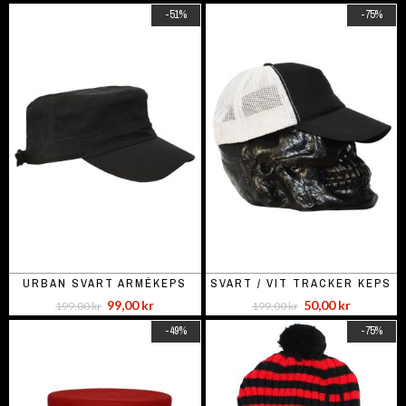
-51%
-75%
URBAN SVART ARMÉKEPS
SVART / VIT TRACKER KEPS
99,00 kr
50,00 kr
199,00 kr
199,00 kr
-49%
-75%