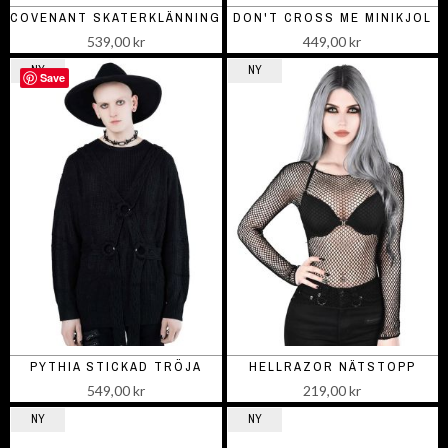
COVENANT SKATERKLÄNNING
DON'T CROSS ME MINIKJOL
539,00 kr
449,00 kr
NY
NY
Save
PYTHIA STICKAD TRÖJA
HELLRAZOR NÄTSTOPP
549,00 kr
219,00 kr
NY
NY