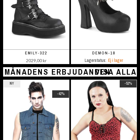
EMILY-322
DEMON-18
Lagerstatus:
Ej i lager
2029,00 kr
MÅNADENS ERBJUDANDEN
VISA ALLA
NY
-52%
-42%