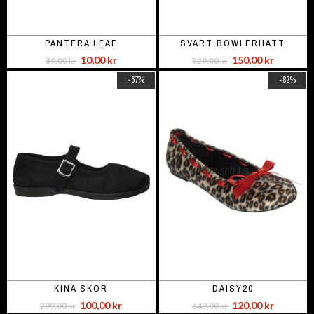
PANTERA LEAF
SVART BOWLERHATT
10,00 kr
150,00 kr
39,00 kr
529,00 kr
-67%
-82%
KINA SKOR
DAISY20
100,00 kr
120,00 kr
299,00 kr
649,00 kr