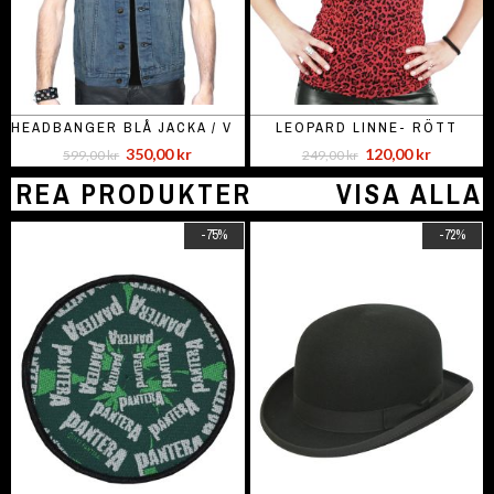
HEADBANGER BLÅ JACKA / VÄST
LEOPARD LINNE- RÖTT
350,00 kr
120,00 kr
599,00 kr
249,00 kr
REA PRODUKTER
VISA ALLA
-75%
-72%