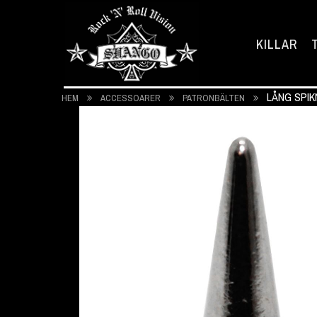
KILLAR
LÅNG SPIKN
HEM
ACCESSOARER
PATRONBÄLTEN
Hoppa
till
slutet
av
bildgalleriet