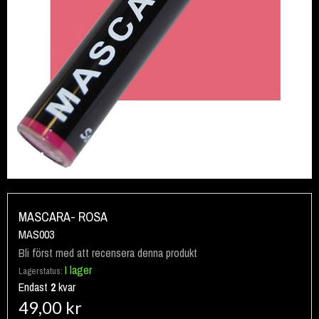
Hoppa
till
MASCARA- ROSA
början
MAS003
av
Bli först med att recensera denna produkt
bildgalleriet
I lager
Lagerstatus:
Endast
2
kvar
49,00 kr