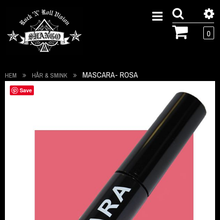
0
MASCARA- ROSA
HEM
HÅR & SMINK
Hoppa
Save
till
slutet
av
bildgalleriet