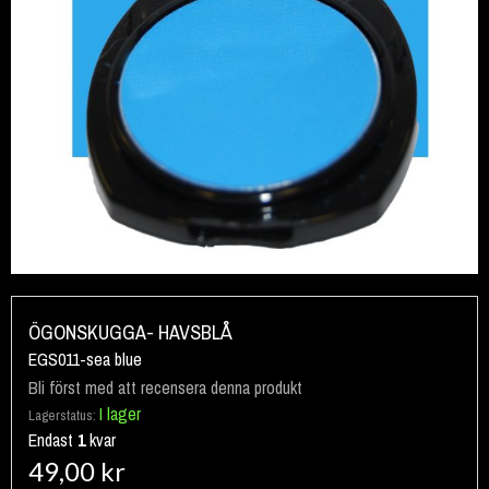
Hoppa
till
ÖGONSKUGGA- HAVSBLÅ
början
EGS011-sea blue
av
Bli först med att recensera denna produkt
bildgalleriet
I lager
Lagerstatus:
Endast
1
kvar
49,00 kr