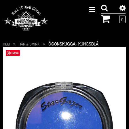
0
ÖGONSKUGGA- KUNGSBLÅ
HEM
HÅR & SMINK
Hoppa
Save
till
slutet
av
bildgalleriet