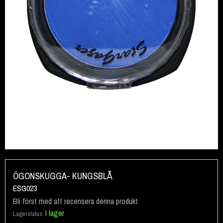
Hoppa
till
ÖGONSKUGGA- KUNGSBLÅ
början
ESG023
av
Bli först med att recensera denna produkt
bildgalleriet
I lager
Lagerstatus: