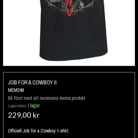
Hoppa
till
JOB FOR A COWBOY II
början
MEM248
av
Bli först med att recensera denna produkt
bildgalleriet
I lager
Lagerstatus:
229,00 kr
Officiell Job for a Cowboy t-shirt.